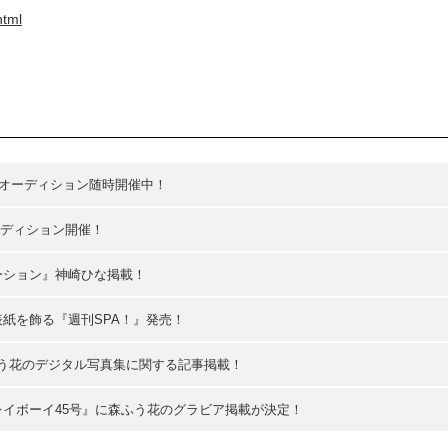
html
属タレントオーディション随時開催中！
5年春オーディション開催！
モーション』神崎ひな掲載！
が表紙を飾る『週刊SPA！』発売！
森ふう花のデジタル写真集に関する記事掲載！
プレイボーイ45号』に森ふう花のグラビア掲載が決定！